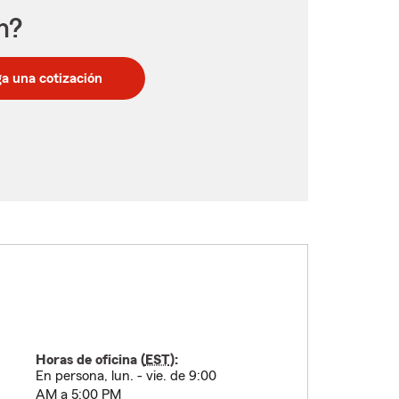
n?
a una cotización
Horas de oficina (
EST
):
En persona, lun. - vie. de 9:00
AM a 5:00 PM