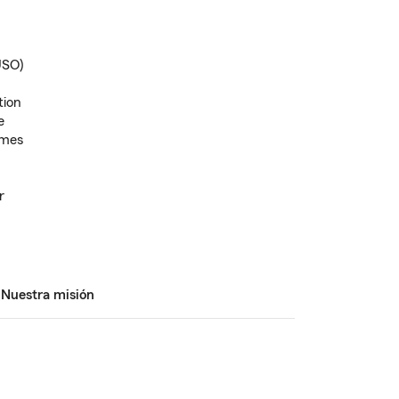
USO)
tion
e
imes
r
Nuestra misión