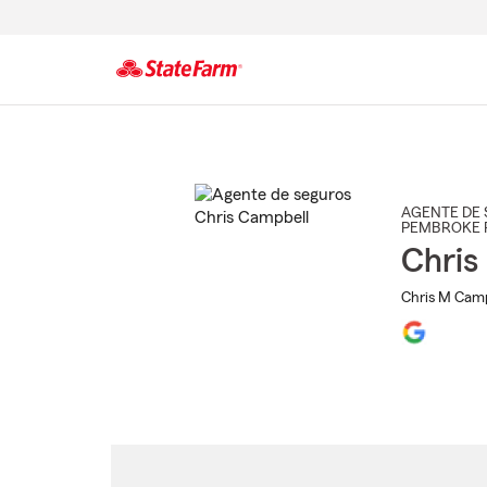
Comienzo
del
contenido
principal
AGENTE DE 
PEMBROKE 
Chris
Chris M Camp