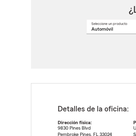
¿
Seleccione un producto
Selec
un
nomb
de
produ
del
menú
despl
Detalles de la oficina:
Dirección física:
P
9830 Pines Blvd
U
Pembroke Pines
,
FL
33024
S