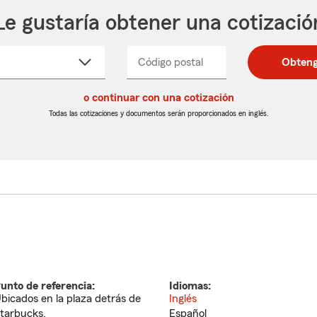
Le gustaría obtener una cotizació
cione
Código postal
Ingresa
Ingresa
Obteng
_____
un
un
re
código
código
cto
o continuar con una cotización
postal
postal
de
de
Todas las cotizaciones y documentos serán proporcionados en inglés.
egable
5
5
dígitos
dígitos
unto de referencia:
Idiomas:
bicados en la plaza detrás de
Inglés
tarbucks.
Español