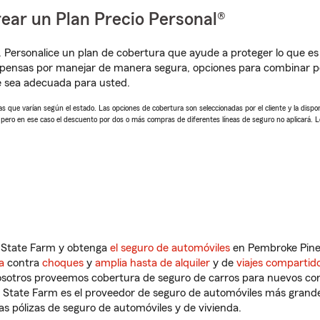
ear un Plan Precio Personal®
. Personalice un plan de cobertura que ayude a proteger lo que es 
pensas por manejar de manera segura, opciones para combinar pó
e sea adecuada para usted.
 que varían según el estado. Las opciones de cobertura son seleccionadas por el cliente y la disponib
, pero en ese caso el descuento por dos o más compras de diferentes líneas de seguro no aplicará. 
n State Farm y obtenga
el seguro de automóviles
en Pembroke Pines
a
contra
choques
y
amplia hasta de alquiler
y de
viajes compartid
nosotros proveemos cobertura de seguro de carros para nuevos con
e State Farm es el proveedor de seguro de automóviles más grand
 pólizas de seguro de automóviles y de vivienda.