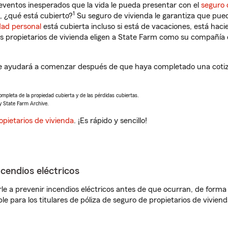
eventos inesperados que la vida le pueda presentar con el
seguro 
1
 ¿qué está cubierto?
Su seguro de vivienda le garantiza que pued
dad personal
está cubierta incluso si está de vacaciones, está haci
propietarios de vivienda eligen a State Farm como su compañía 
e ayudará a comenzar después de que haya completado una cotiza
completa de la propiedad cubierta y de las pérdidas cubiertas.
y State Farm Archive.
opietarios de vivienda
. ¡Es rápido y sencillo!
ncendios eléctricos
e a prevenir incendios eléctricos antes de que ocurran, de forma 
le para los titulares de póliza de seguro de propietarios de vivie