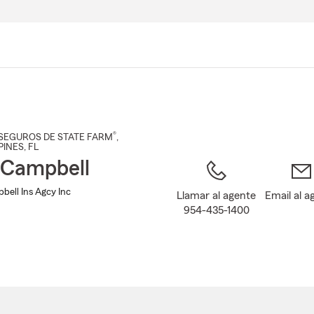
Pasar
al
contenido
principal
®
SEGUROS DE STATE FARM
,
PINES
, FL
 Campbell
bell Ins Agcy Inc
Llamar al agente
Email al a
954-435-1400