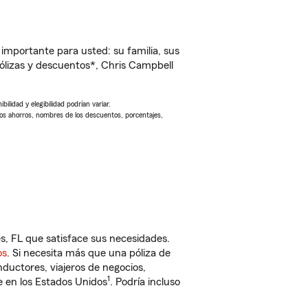
importante para usted: su familia, sus
lizas y descuentos*, Chris Campbell
ilidad y elegibilidad podrían variar.
Los ahorros, nombres de los descuentos, porcentajes,
, FL que satisface sus necesidades.
os
. Si necesita más que una póliza de
ductores, viajeros de negocios,
1
e en los Estados Unidos
. Podría incluso